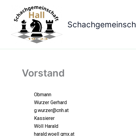
Zum
Inhalt
springen
Schachgemeinscha
Vorstand
Obmann
Wurzer Gerhard
g.wurzer@cnh.at
Kassierer
Wöll Harald
harald.woell gmx.at